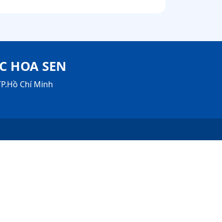
C HOA SEN
P.Hồ Chí Minh